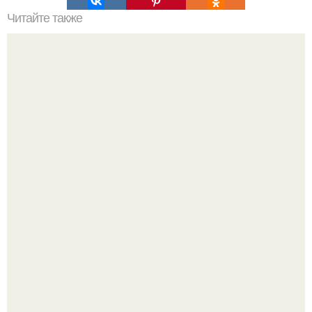
Читайте также
Какие средства можно использовать для лечения
синяков под глазами
Все же слышали про вчерашнюю победу Бена аффлека