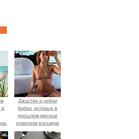
ев
Джастин и хейли
 в
бибер, которые в
прошлом месяце
ов.
отметили восьмую
годовщину
помолвки, показали