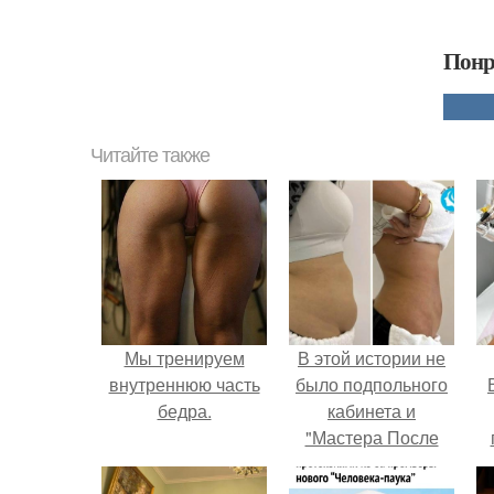
Понр
Читайте также
Мы тренируем
В этой истории не
внутреннюю часть
было подпольного
бедра.
кабинета и
"Мастера После
Двухнедельных
у
Курсов".