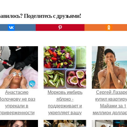
авилось? Поделитесь с друзьями!
Анастасию
Морковь имбирь
Сергей Лазар
Волочкову не раз
яблоко -
купил квартиру
упрекали в
поддерживает и
Майами за 1
приверженности
укрепляет вашу
миллион доллар
старевшим бьюти -
иммунную систему.
процедурам.