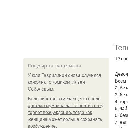
Теп
12 со
Популярные материалы
Девоч
У юли Гаврилиной снова случился
Всем 
конфликт с комиком Ильей
2. бе
Соболевым.
3. без
Большинство замечало, что после
4. го
оргазма мужчина часто почти сразу
5. чай
теряет возбуждение, тогда как
6. без
женщина может дольше сохранять
7. нап
возбуждение.