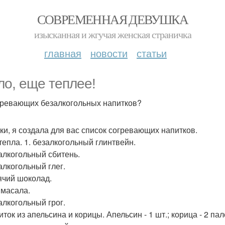
СОВРЕМЕННАЯ ДЕВУШКА
изысканная и жгучая женская страничка
главная
новости
статьи
ло, еще теплее!
гревающих безалкогольных напитков?
ки, я создала для вас список согревающих напитков.
тепла. 1. безалкогольный глинтвейн.
залкогольный сбитень.
алкогольный глег.
рячий шоколад.
 масала.
алкогольный грог.
иток из апельсина и корицы. Апельсин - 1 шт.; корица - 2 пал