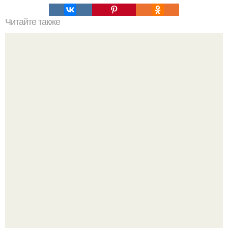
Читайте также
Рулетики из кабачков.
Блогерша после паузы снова вышла на связь и
опубликовала свежую серию кадров из спальни.