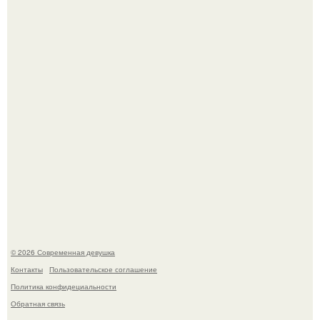
У юли Гаврилиной снова случился конфликт с комиком
Ильей Соболевым.
Кристина асмус опубликовала пляжные фото с 12-
летней дочерью от Гарика Харламова.
© 2026 Современная девушка
Контакты
Пользовательское соглашение
Политика конфидециальности
Обратная связь