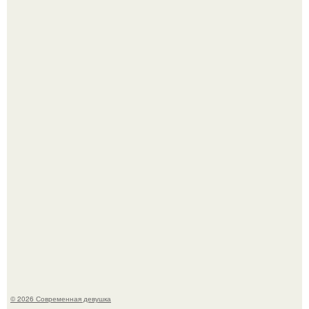
Бывшая актриса для самых взрослых амаранта Хэнк
стала сенатором в Колумбии.
Рацион 1400 калорий.
© 2026 Современная девушка