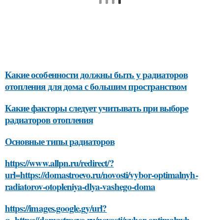
Какие особенности должны быть у радиаторов
отопления для дома с большим пространством
Какие факторы следует учитывать при выборе
радиаторов отопления
Основные типы радиаторов
https://www.allpn.ru/redirect/?
url=https://domastroevo.ru/novosti/vybor-optimalnyh-
radiatorov-otopleniya-dlya-vashego-doma
https://images.google.gy/url?
q=https://domastroevo.ru/novosti/vybor-optimalnyh-