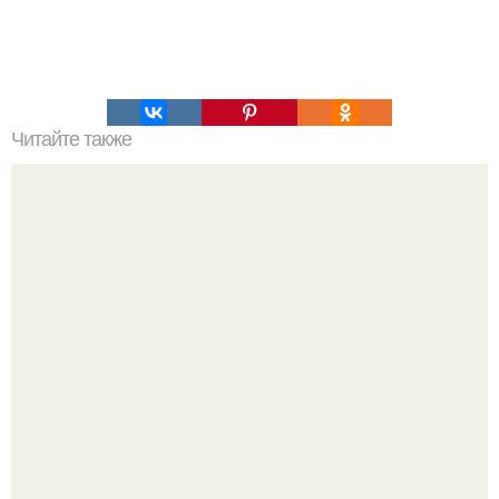
Читайте также
Пресс ( подтянутый животик) за 60 дней.