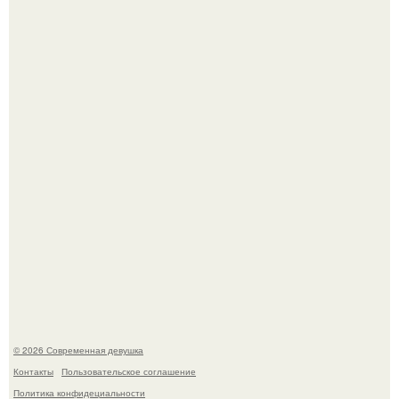
Лишь в том случае, если есть в истории моды идеал, то
это Синди Кроуфорд.
Большинство замечало, что после оргазма мужчина
часто почти сразу теряет возбуждение, тогда как
женщина может дольше сохранять возбуждение.
© 2026 Современная девушка
Контакты
Пользовательское соглашение
Политика конфидециальности