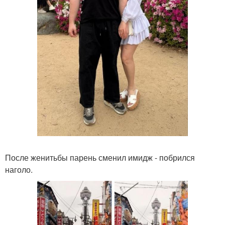
После женитьбы парень сменил имидж - побрился
наголо.