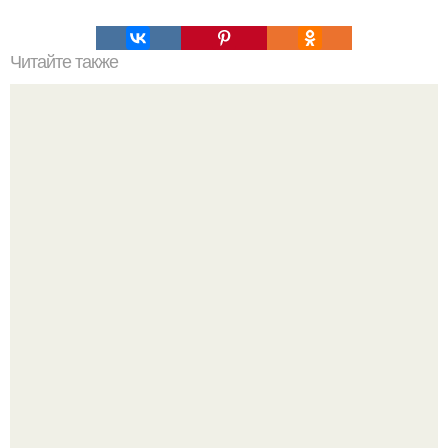
Читайте также
Маникюр для пожилых дам на короткие ногти. Главные
правила по уходу за ногтями женщин за 50 лет