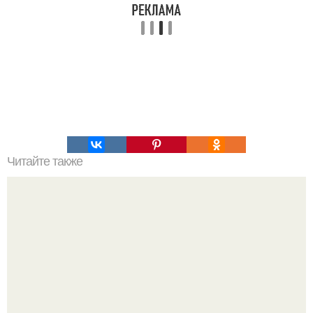
Читайте также
Знаете ли вы, что рози хантингтон - уайтли - это не
только супермодель, но и талантливая актриса?