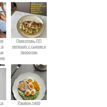
ли
Приготовь ПП
 в
лепешку с сыром и
це
творогом.
мую
зали
с
са
Рацион 1400