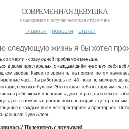
СОВРЕМЕННАЯ ДЕВУШКА
изысканная и жгучая женская страничка
главная
новости
статьи
ю следующую жизнь я бы хотел про
ь со смерти - сразу одной проблемой меньше.
ься в доме престарелых, с каждым днём чувствуя себя всё 
ишком здоров. Какое-то время ты на пенсии, потом начинае
 именные часы. Ты работаешь лет 40, пока не молодеешь до
инками, сексом и бухлом. Это готовит тебя к старшим клас
вишься ребёнком и проводишь дни в играх, ни о чём не заб
яцев, расслабляясь в роскошном санатории с центральным 
вящийся с каждым днём всё просторнее и просторнее. Потом "
ащаешься! Вуди Аллен.
авилось? Поделитесь с друзьями!