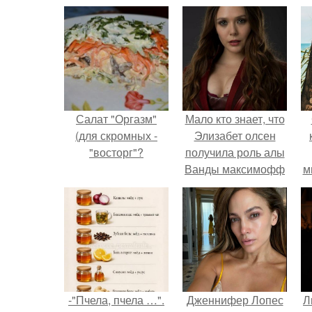
Салат "Оргазм"
Мало кто знает, что
(для скромных -
Элизабет олсен
"восторг"?
получила роль алы
Ванды максимофф
м
не сразу.
-"Пчела, пчела …".
Дженнифер Лопес
Л