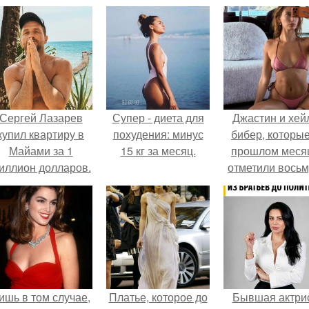
Сергей Лазарев
Супер - диета для
Джастин и хей
купил квартиру в
похудения: минус
бибер, которые
Майами за 1
15 кг за месяц.
прошлом меся
иллион долларов.
отметили вось
годовщину
помолвки, пока
новые фото 
совместного
отдыха.
ишь в том случае,
Платье, которое до
Бывшая актри