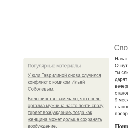
Сво
Начат
Очнут
Популярные материалы
ты сл
У юли Гаврилиной снова случился
дарят
конфликт с комиком Ильей
вечер
Соболевым.
стано
Большинство замечало, что после
9 мес
оргазма мужчина часто почти сразу
стано
теряет возбуждение, тогда как
превр
женщина может дольше сохранять
Понр
возбуждение.