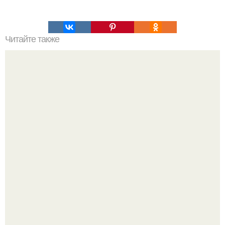
Читайте также
Супер - диета для похудения: минус 15 кг за месяц.