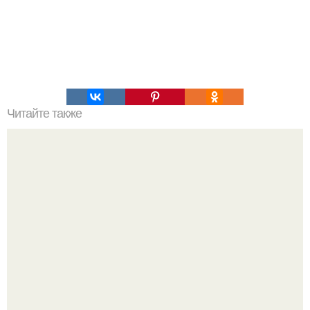
Читайте также
7 продуктов, которые очищают организм лучше, чем
любые лекарства.