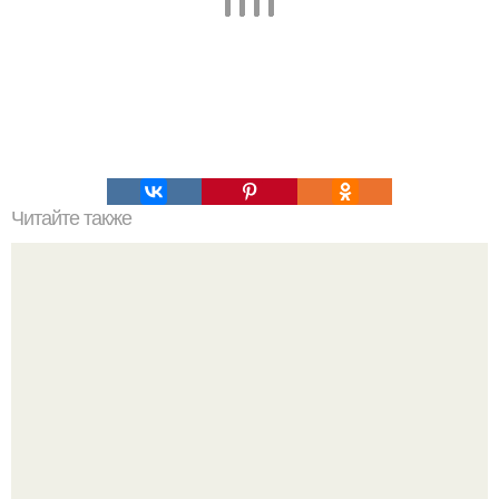
Читайте также
Гречка с курицей, запеченная в сливках.