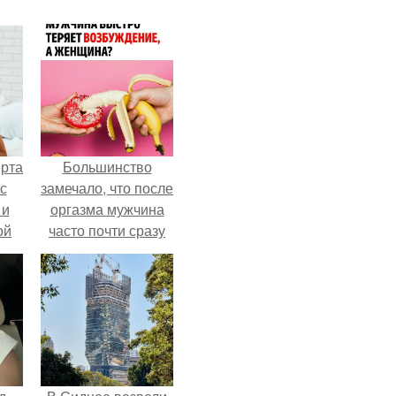
ерта
Большинство
с
замечало, что после
 и
оргазма мужчина
ой
часто почти сразу
теряет
ой
возбуждение, тогда
на
как женщина может
дольше сохранять
возбуждение.