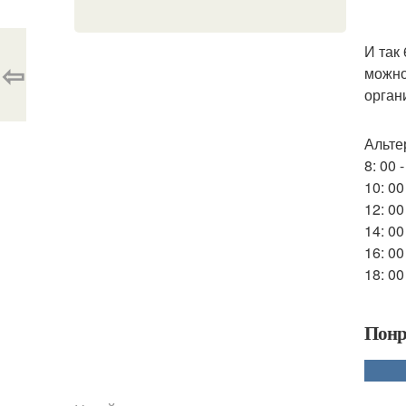
И так
⇦
можно
орган
Альте
8: 00 
10: 00
12: 0
14: 00
16: 00
18: 00
Понр