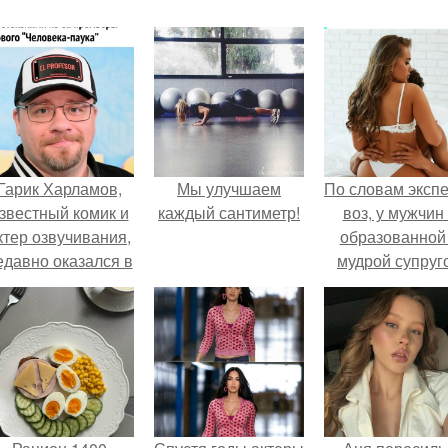
Гарик Харламов,
Мы улучшаем
По словам эксп
звестный комик и
каждый сантиметр!
воз, у мужчин 
ктер озвучивания,
образованной
едавно оказался в
мудрой супруг
центре внимания
вероятность
з-за своей работы
скоропостижн
над озвучкой
смерти якобы 
мультфильма про
46% ниже.
колобка.