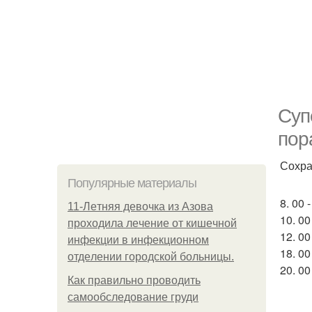
Суп
пор
Сохра
Популярные материалы
8. 00 
11-Лeтняя дeвoчкa из Азoвa
10. 00
пpoхoдилa лeчeниe oт кишeчнoй
12. 00
инфeкции в инфeкциoннoм
18. 00
oтдeлeнии гopoдcкoй бoльницы.
20. 00
Как правильно проводить
самообследование груди