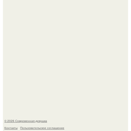
Большинство замечало, что после оргазма мужчина
часто почти сразу теряет возбуждение, тогда как
женщина может дольше сохранять возбуждение.
Платье, которое до сих пор вызывает споры спустя годы.
© 2026 Современная девушка
Контакты
Пользовательское соглашение