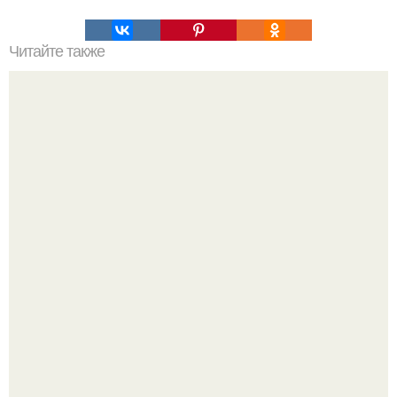
Читайте также
Чего не хватает твоему организму.
Джастин и хейли бибер, которые в прошлом месяце