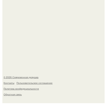
Ильей Соболевым.
Кристина асмус опубликовала пляжные фото с 12-
летней дочерью от Гарика Харламова.
© 2026 Современная девушка
Контакты
Пользовательское соглашение
Политика конфидециальности
Обратная связь