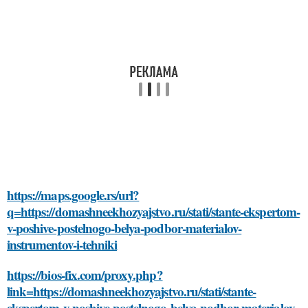
https://maps.google.rs/url?
q=https://domashneekhozyajstvo.ru/stati/stante-ekspertom-
v-poshive-postelnogo-belya-podbor-materialov-
instrumentov-i-tehniki
https://bios-fix.com/proxy.php?
link=https://domashneekhozyajstvo.ru/stati/stante-
ekspertom-v-poshive-postelnogo-belya-podbor-materialov-