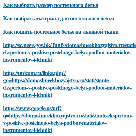
Как выбрать размер постельного белья
Как выбрать материал для постельного белья
Как пошить постельное белье на льняной ткани
https://sc.news.gov.hk/TuniS/domashneekhozyajstvo.ru/stati/
ekspertom-v-poshive-postelnogo-belya-podbor-materialov-
instrumentov-i-tehniki
https://unicom.ru/links.php?
go=https://domashneekhozyajstvo.ru/stati/stante-
ekspertom-v-poshive-postelnogo-belya-podbor-materialov-
instrumentov-i-tehniki
https://www.google.us/url?
q=https://domashneekhozyajstvo.ru/stati/stante-ekspertom-
v-poshive-postelnogo-belya-podbor-materialov-
instrumentov-i-tehniki