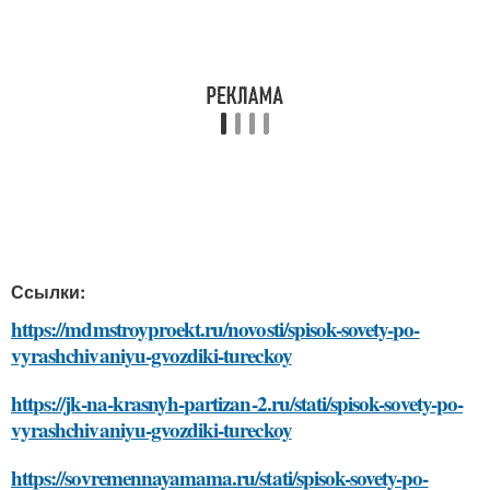
Ссылки:
https://mdmstroyproekt.ru/novosti/spisok-sovety-po-
vyrashchivaniyu-gvozdiki-tureckoy
https://jk-na-krasnyh-partizan-2.ru/stati/spisok-sovety-po-
vyrashchivaniyu-gvozdiki-tureckoy
https://sovremennayamama.ru/stati/spisok-sovety-po-