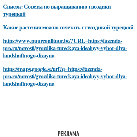
Список: Советы по выращиванию гвоздики
турецкой
Какие растения можно сочетать с гвоздикой турецкой
https://www.puurconfituur.be/?URL=https://fazenda-
pro.ru/novosti/gvozdika-tureckaya-idealnyy-vybor-dlya-
landshaftnogo-dizayna
https://maps.google.se/url?q=https://fazenda-
pro.ru/novosti/gvozdika-tureckaya-idealnyy-vybor-dlya-
landshaftnogo-dizayna