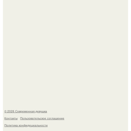
Платье, которое до сих пор вызывает споры спустя годы.
У юли Гаврилиной снова случился конфликт с комиком
Ильей Соболевым.
© 2026 Современная девушка
Контакты
Пользовательское соглашение
Политика конфидециальности