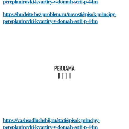
pereplanirovki-kvartiry-v-domah-serii-p-44m
https://hudeite-bez-problem.ru/novosti/spisok-principy-
pereplanirovki-kvartiry-v-domah-serii-p-44m
https://vashsadluchshij.ru/stati/spisok-principy-
pereplanirovki-kvartiry-v-domah-serii-p-44m