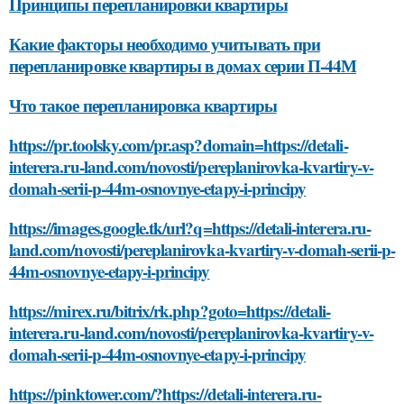
Принципы перепланировки квартиры
Какие факторы необходимо учитывать при
перепланировке квартиры в домах серии П-44М
Что такое перепланировка квартиры
https://pr.toolsky.com/pr.asp?domain=https://detali-
interera.ru-land.com/novosti/pereplanirovka-kvartiry-v-
domah-serii-p-44m-osnovnye-etapy-i-principy
https://images.google.tk/url?q=https://detali-interera.ru-
land.com/novosti/pereplanirovka-kvartiry-v-domah-serii-p-
44m-osnovnye-etapy-i-principy
https://mirex.ru/bitrix/rk.php?goto=https://detali-
interera.ru-land.com/novosti/pereplanirovka-kvartiry-v-
domah-serii-p-44m-osnovnye-etapy-i-principy
https://pinktower.com/?https://detali-interera.ru-