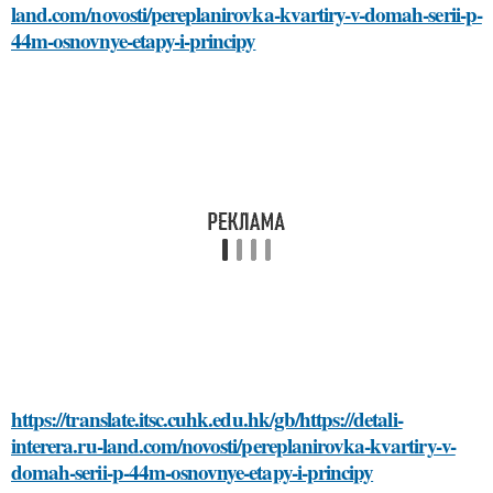
land.com/novosti/pereplanirovka-kvartiry-v-domah-serii-p-
44m-osnovnye-etapy-i-principy
https://translate.itsc.cuhk.edu.hk/gb/https://detali-
interera.ru-land.com/novosti/pereplanirovka-kvartiry-v-
domah-serii-p-44m-osnovnye-etapy-i-principy