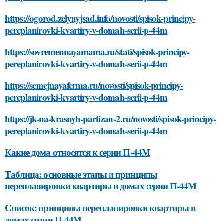
https://ogorod.zelynyjsad.info/novosti/spisok-principy-
pereplanirovki-kvartiry-v-domah-serii-p-44m
https://sovremennayamama.ru/stati/spisok-principy-
pereplanirovki-kvartiry-v-domah-serii-p-44m
https://semejnayaferma.ru/novosti/spisok-principy-
pereplanirovki-kvartiry-v-domah-serii-p-44m
https://jk-na-krasnyh-partizan-2.ru/novosti/spisok-principy-
pereplanirovki-kvartiry-v-domah-serii-p-44m
Какие дома относятся к серии П-44М
Таблица: основные этапы и принципы
перепланировки квартиры в домах серии П-44М
Список: принципы перепланировки квартиры в
домах серии П-44М