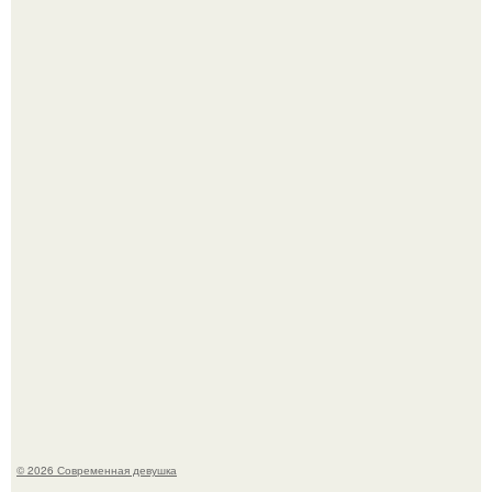
У юли Гаврилиной снова случился конфликт с комиком
Ильей Соболевым.
Рацион 1400 калорий.
© 2026 Современная девушка