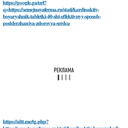
https://google.ga/url?
q=https://semejnayaferma.ru/stati/kardioaktiv-
boyaryshnik-tabletki-40-sht-effektivnyy-sposob-
podderzhaniya-zdorovya-serdca
https://altt.me/tg.php?