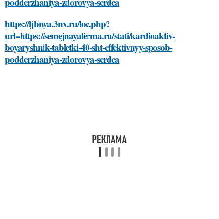
podderzhaniya-zdorovya-serdca
https://ljbnya.3nx.ru/loc.php?
url=https://semejnayaferma.ru/stati/kardioaktiv-
boyaryshnik-tabletki-40-sht-effektivnyy-sposob-
podderzhaniya-zdorovya-serdca