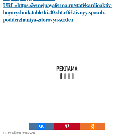
URL=https://semejnayaferma.ru/stati/kardioaktiv-
boyaryshnik-tabletki-40-sht-effektivnyy-sposob-
podderzhaniya-zdorovya-serdca
Читайте также