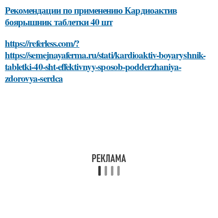
Рекомендации по применению Кардиоактив
боярышник таблетки 40 шт
https://referless.com/?
https://semejnayaferma.ru/stati/kardioaktiv-boyaryshnik-
tabletki-40-sht-effektivnyy-sposob-podderzhaniya-
zdorovya-serdca