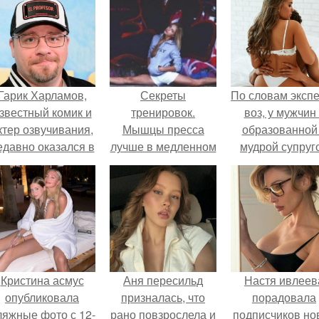
Гарик Харламов,
Секреты
По словам эксп
звестный комик и
тренировок.
воз, у мужчин 
ктер озвучивания,
Мышцы пресса
образованной
едавно оказался в
лучше в медленном
мудрой супруг
центре внимания
темпе тренировать.
вероятность
з-за своей работы
скоропостижн
над озвучкой
смерти якобы 
мультфильма про
46% ниже.
колобка.
Кристина асмус
Аня пересильд
Настя ивлеев
опубликовала
призналась, что
порадовала
ляжные фото с 12-
рано повзрослела и
подписчиков но