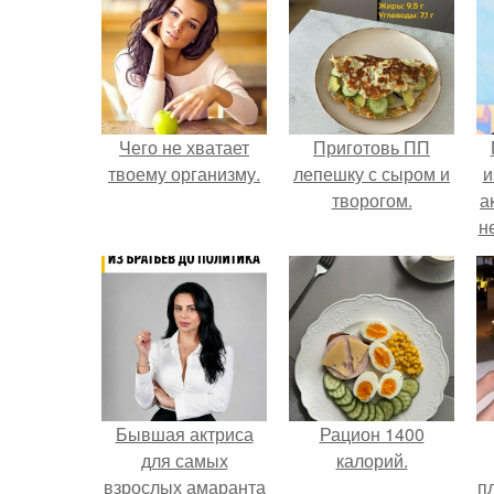
Чего не хватает
Приготовь ПП
твоему организму.
лепешку с сыром и
и
творогом.
а
н
и
Бывшая актриса
Рацион 1400
для самых
калорий.
взрослых амаранта
п