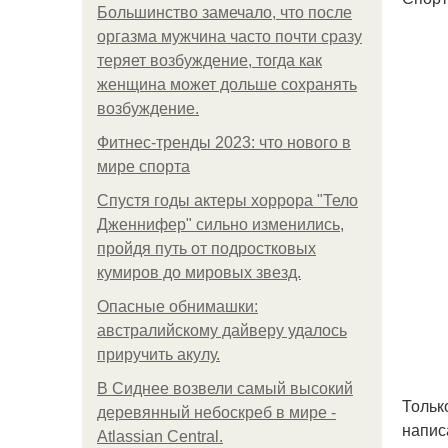
Большинство замечало, что после
оргазма мужчина часто почти сразу
теряет возбуждение, тогда как
женщина может дольше сохранять
возбуждение.
Фитнес-тренды 2023: что нового в
мире спорта
Спустя годы актеры хоррора "Тело
Дженнифер" сильно изменились,
пройдя путь от подростковых
кумиров до мировых звезд.
Опасные обнимашки:
австралийскому дайверу удалось
приручить акулу.
В Сиднее возвели самый высокий
Тольк
деревянный небоскреб в мире -
напис
Atlassian Central.