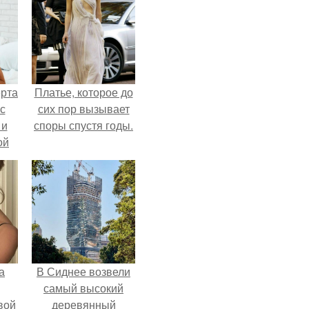
ерта
Платье, которое до
с
сих пор вызывает
 и
споры спустя годы.
ой
ой
на
а
В Сиднее возвели
самый высокий
вой
деревянный