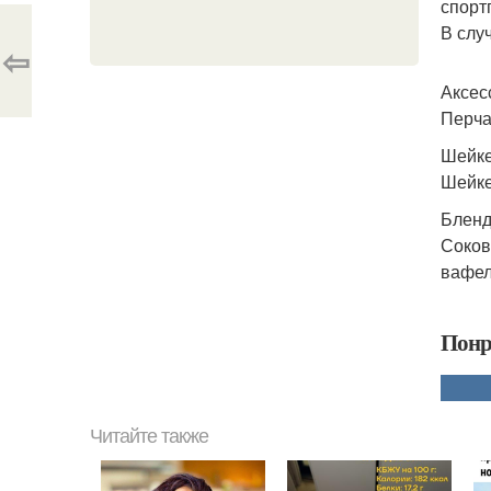
спорт
В слу
⇦
Аксес
Перча
Шейке
Шейке
Бленд
Соков
вафел
Понр
Читайте также