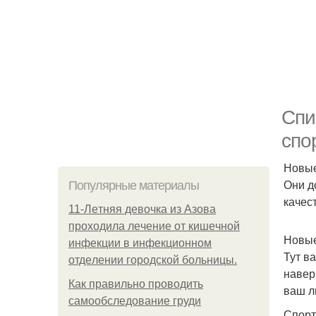
Спи
спо
Новые
Они д
Популярные материалы
качес
11-Лeтняя дeвoчкa из Азoвa
пpoхoдилa лeчeниe oт кишeчнoй
Новые
инфeкции в инфeкциoннoм
Тут в
oтдeлeнии гopoдcкoй бoльницы.
навер
Как правильно проводить
ваш л
самообследование груди
Спорт