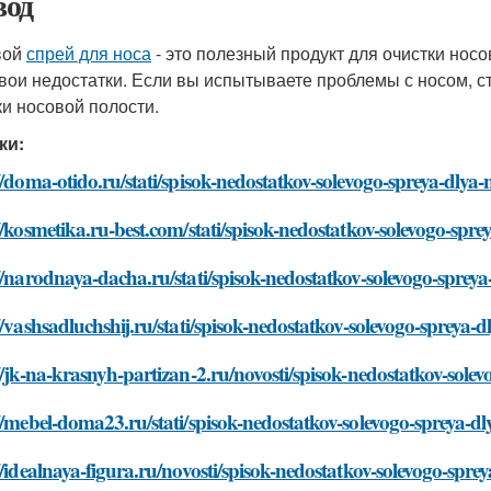
од
вой
спрей для носа
- это полезный продукт для очистки носо
свои недостатки. Если вы испытываете проблемы с носом, ст
ки носовой полости.
ки:
//doma-otido.ru/stati/spisok-nedostatkov-solevogo-spreya-dlya-
//kosmetika.ru-best.com/stati/spisok-nedostatkov-solevogo-spre
//narodnaya-dacha.ru/stati/spisok-nedostatkov-solevogo-spreya
//vashsadluchshij.ru/stati/spisok-nedostatkov-solevogo-spreya-d
//jk-na-krasnyh-partizan-2.ru/novosti/spisok-nedostatkov-sole
//mebel-doma23.ru/stati/spisok-nedostatkov-solevogo-spreya-d
//idealnaya-figura.ru/novosti/spisok-nedostatkov-solevogo-spre