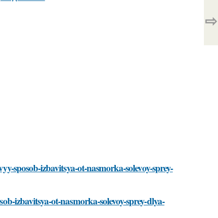
⇨
shevyy-sposob-izbavitsya-ot-nasmorka-solevoy-sprey-
posob-izbavitsya-ot-nasmorka-solevoy-sprey-dlya-