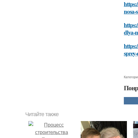
https:
nosa-
https:
dlya-
https:
sprey
Категори
Понр
Читайте также