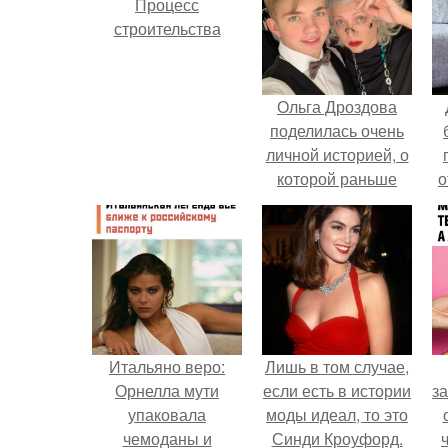
Процесс
строительства
Ольга Дроздова
поделилась очень
личной историей, о
которой раньше
о
почти не говорила.
п
Итальяно веро:
Лишь в том случае,
Орнелла мути
если есть в истории
за
упаковала
моды идеал, то это
чемоданы и
Синди Кроуфорд.