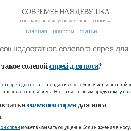
СОВРЕМЕННАЯ ДЕВУШКА
изысканная и жгучая женская страничка
главная
новости
статьи
сок недостатков солевого спрея для
 такое солевой
спрей для носа
?
вой
спрей для носа
- это один из способов очистки носовой п
я хлорида (соли) и воды. Но, как и с любым продуктом, у
сол
остатки
солевого спрея
для носа
ль
ой спрей
может вызывать ощущение боли и жжения в носу.