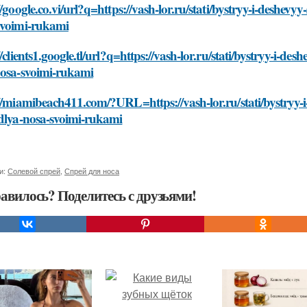
//google.co.vi/url?q=https://vash-lor.ru/stati/bystryy-i-deshev
svoimi-rukami
//clients1.google.tl/url?q=https://vash-lor.ru/stati/bystryy-i-d
nosa-svoimi-rukami
//miamibeach411.com/?URL=https://vash-lor.ru/stati/bystryy-i
-dlya-nosa-svoimi-rukami
и:
Солевой спрей
,
Спрей для носа
авилось? Поделитесь с друзьями!