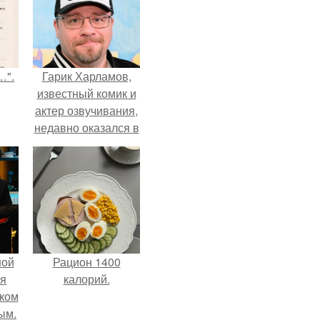
…".
Гарик Харламов,
известный комик и
актер озвучивания,
недавно оказался в
центре внимания
из-за своей работы
над озвучкой
мультфильма про
колобка.
ной
Рацион 1400
ся
калорий.
иком
ым.