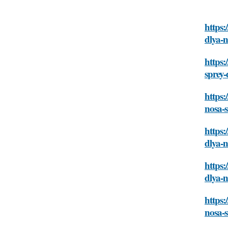
https:
dlya-
https:
sprey
https:
nosa-
https:
dlya-
https:
dlya-
https:
nosa-