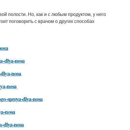
вой полости. Но, как и с любым продуктом, у него
оит поговорить с врачом о других способах
nosa
ya-dlya-nosa
-dlya-nosa
lya-nosa
vogo-spreya-dlya-nosa
lya-nosa
ya-dlya-nosa