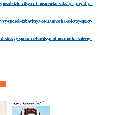
yy-sposob-izbavitsya-ot-nasmorka-solevoy-sprey-dlya-
eshevyy-sposob-izbavitsya-ot-nasmorka-solevoy-sprey-
-deshevyy-sposob-izbavitsya-ot-nasmorka-solevoy-