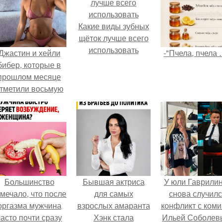
Какие виды зубных
щёток лучше всего
использовать
Джастин и хейли
-"Пчела, пчела 
бибер, которые в
прошлом месяце
тметили восьмую
годовщину
омолвки, показали
новые фото с
совместного
отдыха.
Большинство
Бывшая актриса
У юли Гаврили
мечало, что после
для самых
снова случил
оргазма мужчина
взрослых амаранта
конфликт с ком
часто почти сразу
Хэнк стала
Ильей Соболев