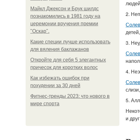
людей
Майкл Джексон и Брук шилдс
2. Не
познакомились в 1981 году на
церемонии вручения премии
Солев
"Оскар".
детей
Какие специи лучше использовать
3. Не
для вяления баклажанов
Солев
Откройте для себя 5 элегантных
напол
причесок для коротких волос
4. Не
Как избежать ошибок при
Солев
похудении за 30 дней
слизи
Фитнес-тренды 2023: что нового в
5. Ал
мире спорта
Некот
и дру