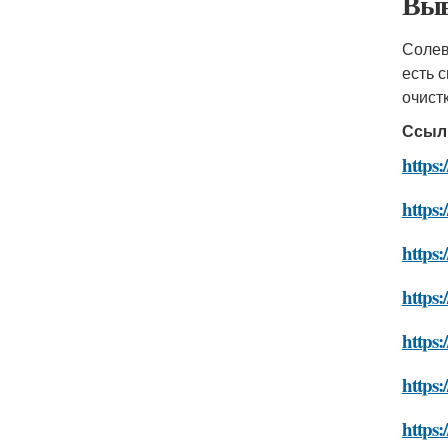
Выв
Соле
есть 
очист
Ссыл
https:
https:
https:
https:
https:
https:
https: