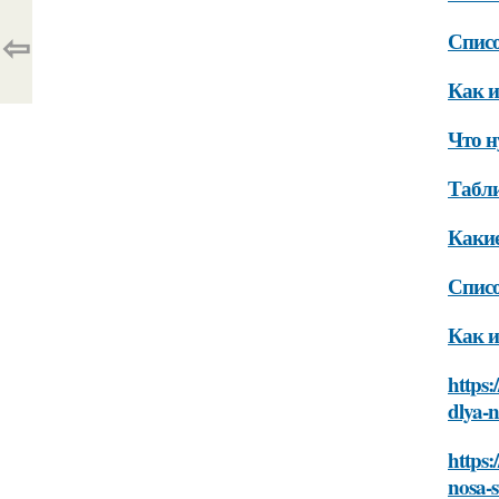
⇦
Списо
Как и
Что н
Табли
Какие
Списо
Как и
https:
dlya-
https:
nosa-