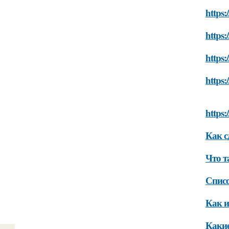
https:
https:
https:
https:
https:
Как с
Что т
Спис
Как и
Какие