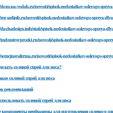
//dom-na-vodah.ru/novosti/spisok-nedostatkov-solevogo-spreya
//mysadinfo.ru/novosti/spisok-nedostatkov-solevogo-spreya-dly
//dachadesign.info/stati/spisok-nedostatkov-solevogo-spreya-dl
//mdmstroyproekt.ru/novosti/spisok-nedostatkov-solevogo-spre
//semejnayaferma.ru/novosti/spisok-nedostatkov-solevogo-sprey
делать солевой спрей для носа?
акое солевой спрей для носа
ок рекомендаций
спользовать солевой спрей для носа
 компоненты необходимы для изготовления солевого спр