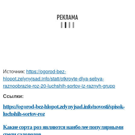
Источник:
https://ogorod-bez-
hlopot.zelynyjsad.info/stati/otkroyte-dlya-sebya-
raznoobrazie-roz-20-luchshih-sortov-iz-raznyh-grupp
Ссылки:
https://ogorod-bez-hlopot.zelynyjsad.info/novosti/spisok-
luchshih-sortov-roz
Какие сорта роз являются наиболее популярными
среди садоводов