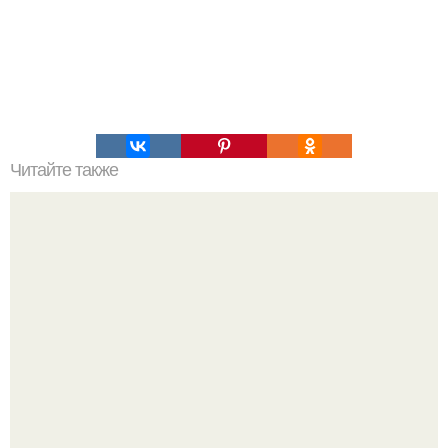
Читайте также
Красивые и стильные: втирка на бордовых ногтях