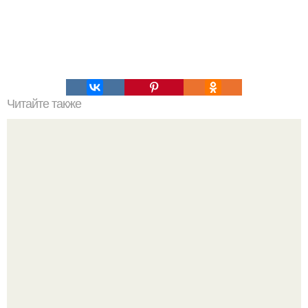
Читайте также
Оладьи из кабачков с овсяными хлопьями.