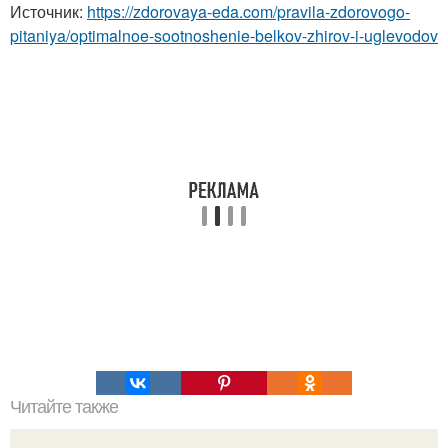
Источник:
https://zdorovaya-eda.com/pravila-zdorovogo-
pitaniya/optimalnoe-sootnoshenie-belkov-zhirov-i-uglevodov
Читайте также