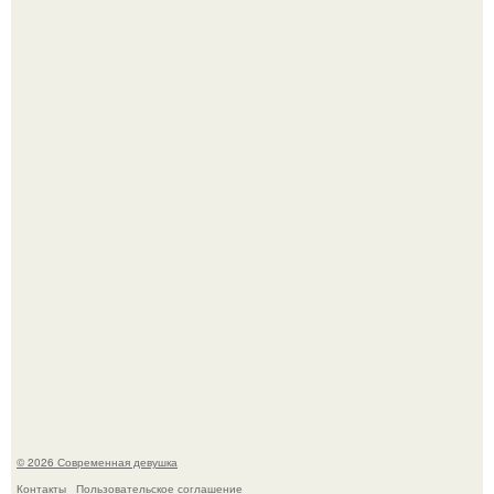
В этой истории не было подпольного кабинета и
"Мастера После Двухнедельных Курсов".
Джастин и хейли бибер, которые в прошлом месяце
отметили восьмую годовщину помолвки, показали новые
фото с совместного отдыха.
© 2026 Современная девушка
Контакты
Пользовательское соглашение