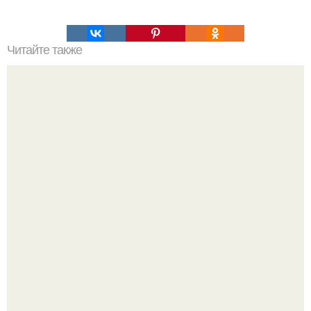
Читайте также
О сушке и банальном похудении.