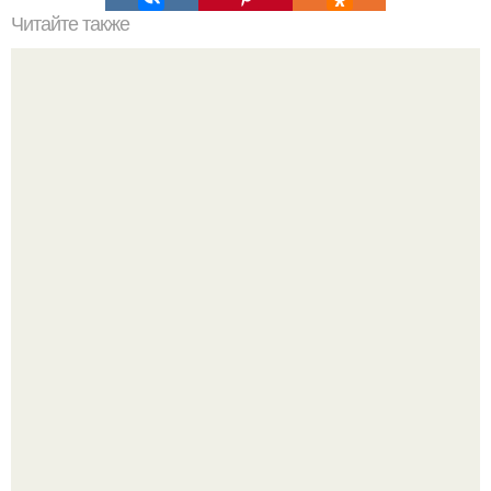
Читайте также
Вишневая запеканка. Ингредиенты:
Мало кто знает, что Элизабет олсен получила роль алы
Ванды максимофф не сразу.