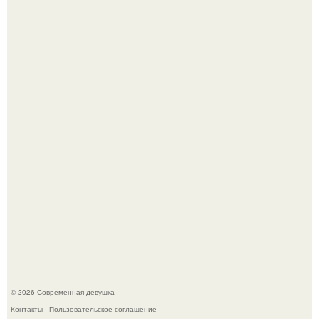
Платье, которое до сих пор вызывает споры спустя годы.
Бывшая актриса для самых взрослых амаранта Хэнк
стала сенатором в Колумбии.
© 2026 Современная девушка
Контакты
Пользовательское соглашение