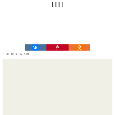
Читайте также
Стожки - блюдо из мясного фарша.