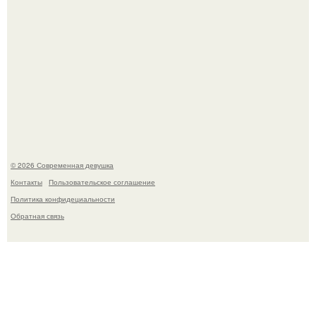
Большинство замечало, что после оргазма мужчина
часто почти сразу теряет возбуждение, тогда как
женщина может дольше сохранять возбуждение.
© 2026 Современная девушка
Контакты
Пользовательское соглашение
Политика конфидециальности
Обратная связь