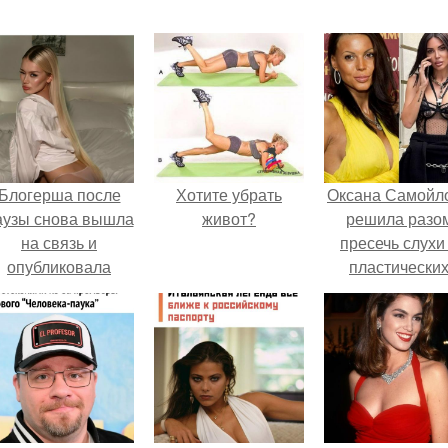
Блогерша после
Хотите убрать
Оксана Самойл
аузы снова вышла
живот?
решила разо
на связь и
пресечь слухи
опубликовала
пластически
свежую серию
операциях и
адров из спальни.
публично
прояснила
ситуацию.