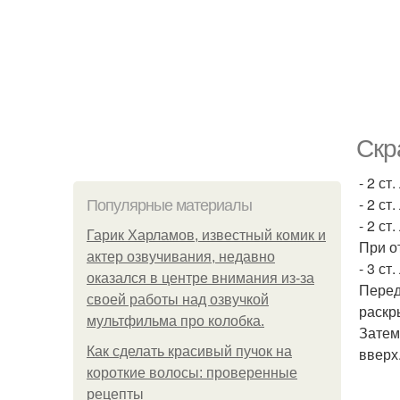
Скр
- 2 с
- 2 ст
Популярные материалы
- 2 ст
Гарик Харламов, известный комик и
При о
актер озвучивания, недавно
- 3 ст
оказался в центре внимания из-за
Перед
своей работы над озвучкой
раскр
мультфильма про колобка.
Затем
Как сделать красивый пучок на
вверх
короткие волосы: проверенные
рецепты