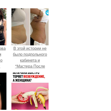
ова
В этой истории не
м
было подпольного
 о
кабинета и
х
"Мастера После
Двухнедельных
Курсов".