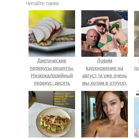
Читайте также
Диетические
Ловим
перекусы рецепты.
вдохновение на
п
Низкокалорийный
август (и уже очень
перекус: десять
мы хотим в отпуск).
рецептов.
к