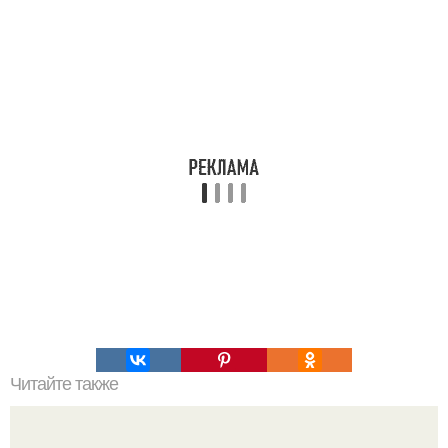
Читайте также