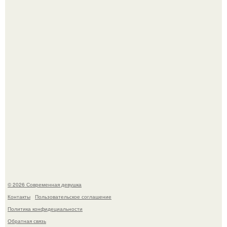
Соцсети захлестнула волна тревожных сообщений о
загадочном "Июньском Феномене".
Мы привыкли считать сахар обычной и безобидной
частью ежедневного рациона.
© 2026 Современная девушка
Контакты
Пользовательское соглашение
Политика конфидециальности
Обратная связь