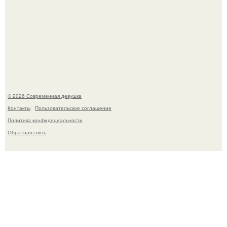
Соцсети захлестнула волна тревожных сообщений о
загадочном "Июньском Феномене".
© 2026 Современная девушка
Контакты
Пользовательское соглашение
Политика конфидециальности
Обратная связь