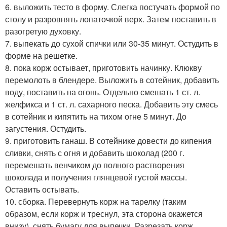
6. выложить тесто в формy. Слегка постучать формой по
столу и разровнять лопаточкой верх. Затем поставить в
разогретую духовку.
7. выпекать до сухой спички или 30-35 минут. Остудить в
форме на решетке.
8. пока корж остывает, приготовить начинку. Клюкву
перемолоть в блендере. Выложить в сотейник, добавить
воду, поставить на огонь. Отдельно смешать 1 ст. л.
желфикса и 1 ст. л. сахарного песка. Добавить эту смесь
в сотейник и кипятить на тихом огне 5 минут. До
загустения. Остудить.
9. приготовить ганаш. В сотейнике довести до кипения
сливки, снять с огня и добавить шоколад (200 г.
перемешать венчиком до полного растворения
шоколада и получения глянцевой густой массы.
Оставить остывать.
10. сборка. Перевернуть корж на тарелку (таким
образом, если корж и треснул, эта сторона окажется
внизу), снять бумагу для выпечки. Разрезать корж