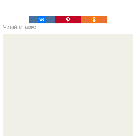
Читайте также
Скумбрия маринованная. Можно, конечно, купить в
супермаркете готовую маринованную скумбрию.