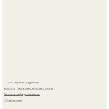
это Синди Кроуфорд.
Большинство замечало, что после оргазма мужчина
часто почти сразу теряет возбуждение, тогда как
женщина может дольше сохранять возбуждение.
© 2026 Современная девушка
Контакты
Пользовательское соглашение
Политика конфидециальности
Обратная связь