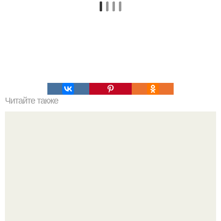
Читайте также
45-Летний рэпер Рэй Джей сделал заявление, от
которого у многих буквально отвисла челюсть.