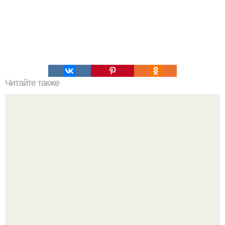
Читайте также
Заколоть волосы шпилькой: простой способ создания
укладки