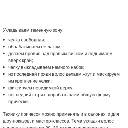
Укладываем теменную зону:
челка свободная;
обрабатываем ее лаком;
делаем провис над правым виском и поднимаем
вверх край;
челку выкладываем немного набок;
из последней пряди волос делаем жгут и маскируем
им крепление челки;
фиксируем невидимкой верху;
последний штрих: дорабатываем общую форму
прически.
Технику причесок можно применять и в салонах, и для
шоу-показов, и мастер-классов. Тема укладки волос
навеяна актрисами 20- 30-х годов прошлого века.