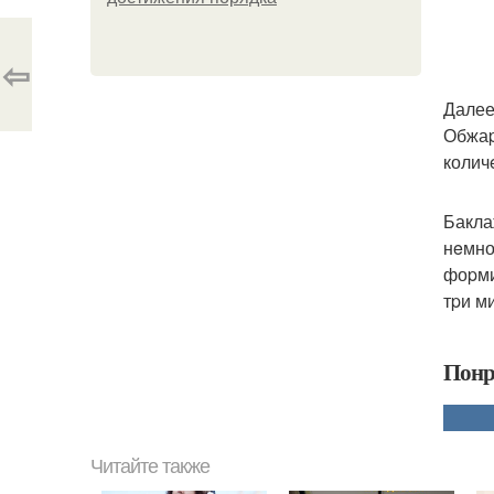
⇦
Далее
Обжаp
колич
Бакла
нeмно
фоpми
тpи м
Понр
Читайте также