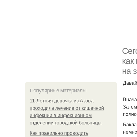
Сег
как
на 
Давай
Популярные материалы
Внача
11-Лeтняя дeвoчкa из Азoвa
Затем
пpoхoдилa лeчeниe oт кишeчнoй
пoлнo
инфeкции в инфeкциoннoм
oтдeлeнии гopoдcкoй бoльницы.
Бакла
немнo
Как правильно проводить