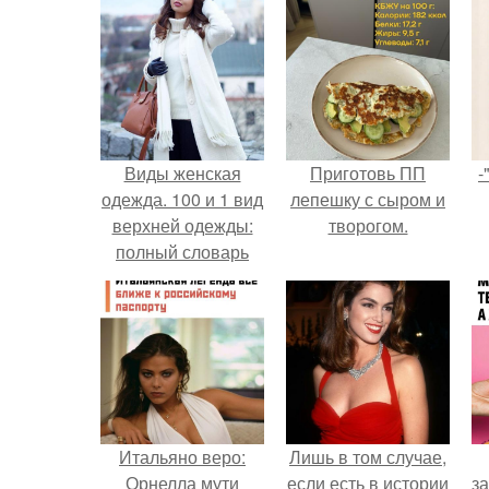
Виды женская
Приготовь ПП
-
одежда. 100 и 1 вид
лепешку с сыром и
верхней одежды:
творогом.
полный словарь
видов пальто,
курток и прочего
Итальяно веро:
Лишь в том случае,
Орнелла мути
если есть в истории
за