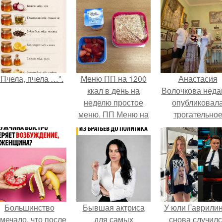
"Пчела, пчела …".
Меню ПП на 1200
Анастасия
ккал в день на
Волочкова неда
неделю простое
опубликовал
меню. ПП Меню на
трогательно
неделю
совместное фо
со своей мамой
которой она
приехала в гос
Большинство
Бывшая актриса
У юли Гаврили
мечало, что после
для самых
снова случил