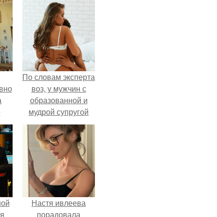
По словам эксперта
вно
воз, у мужчин с
а
образованной и
е
мудрой супругой
то
вероятность
, к
скоропостижной
смерти якобы на
ти.
46% ниже.
ной
Настя ивлеева
ся
порадовала