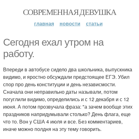
СОВРЕМЕННАЯ ДЕВУШКА
главная
новости
статьи
Сегодня ехал утром на
работу.
Впереди в автобусе сидело два школьника, выпускника
видимо, и яростно обсуждали предстоящее ЕГЭ. Убил
спор про день конституции и день независмости.
Сначала они неправильно даты называли, потом
погуглили видимо, определились и с 12 декабря и с 12
июня. А потом прозвучала фраза: "а зачем вообще этих
праздников напридумывали столько? День флага, еще
что то. Вон у США 4 июля и все. Без комментариев,
иначе можно полдня на эту тему говорить.