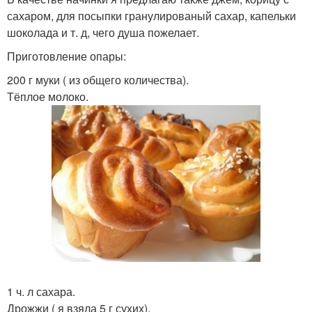
сахаром, для посыпки гранулированый сахар, капельки
шоколада и т. д, чего душа пожелает.
Приготовление опары:
200 г муки ( из общего количества).
Тёплое молоко.
1 ч. л сахара.
Дрожжи ( я взяла 5 г сухих).