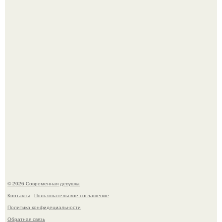
Джастин и хейли бибер, которые в прошлом месяце
отметили восьмую годовщину помолвки, показали новые
фото с совместного отдыха.
Приготовь ПП лепешку с сыром и творогом.
© 2026 Современная девушка
Контакты
Пользовательское соглашение
Политика конфидециальности
Обратная связь