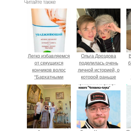
Читайте также
Легко избавляемся
Ольга Дроздова
В
от секущихся
поделилась очень
б
кончиков волос
личной историей, о
"Бархатными
которой раньше
Ручками"!
почти не говорила.