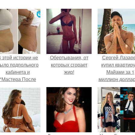
 этой истории не
Обертывания, от
Сергей Лазар
ыло подпольного
которых сгорает
купил квартиру
кабинета и
жир!
Майами за 1
"Мастера После
миллион доллар
Двухнедельных
Курсов".