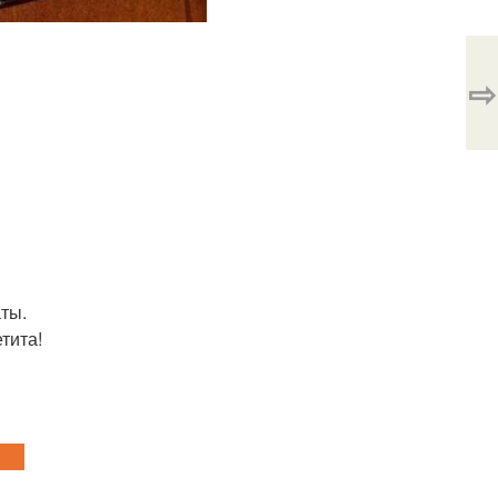
⇨
ты.
тита!