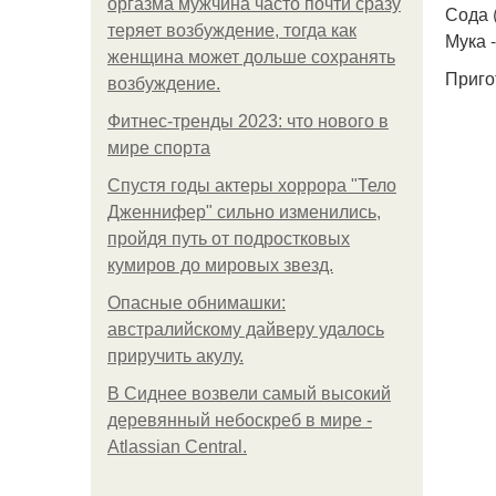
оргазма мужчина часто почти сразу
Сода (
теряет возбуждение, тогда как
Мука -
женщина может дольше сохранять
Приго
возбуждение.
Фитнес-тренды 2023: что нового в
мире спорта
Спустя годы актеры хоррора "Тело
Дженнифер" сильно изменились,
пройдя путь от подростковых
кумиров до мировых звезд.
Опасные обнимашки:
австралийскому дайверу удалось
приручить акулу.
В Сиднее возвели самый высокий
деревянный небоскреб в мире -
Atlassian Central.