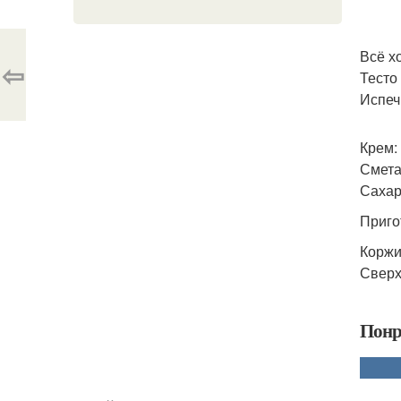
Всё хо
⇦
Тесто 
Испеч
Крем:
Сметан
Сахар
Приго
Коржи
Сверх
Понр