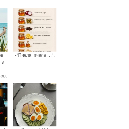
ев
-"Пчела, пчела …".
 в
ов.