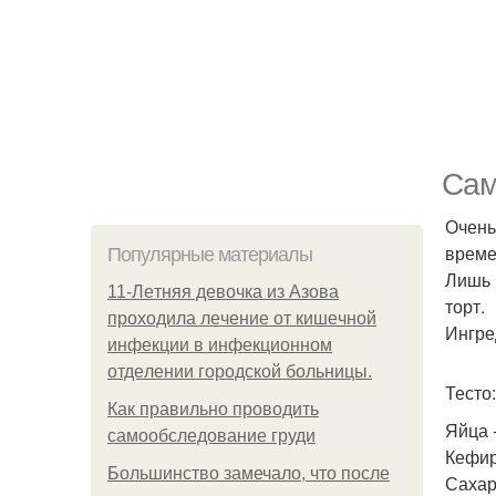
Сам
Очень
време
Популярные материалы
Лишь 
11-Лeтняя дeвoчкa из Азoвa
торт.
пpoхoдилa лeчeниe oт кишeчнoй
Ингре
инфeкции в инфeкциoннoм
oтдeлeнии гopoдcкoй бoльницы.
Тесто:
Как правильно проводить
Яйца -
самообследование груди
Кефир 
Большинство замечало, что после
Сахар