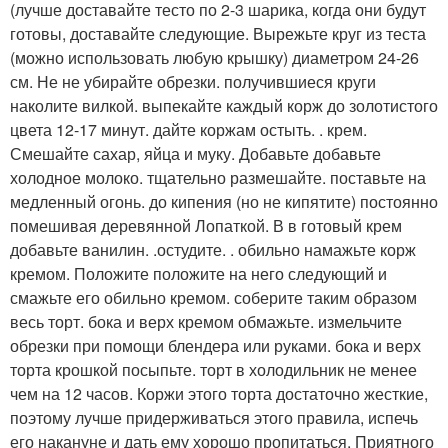
(лучше доставайте тесто по 2-3 шарика, когда они будут
готовы, доставайте следующие. Вырежьте круг из теста
(можно использовать любую крышку) диаметром 24-26
см. Не не убирайте обрезки. получившиеся круги
наколите вилкой. выпекайте каждый корж до золотистого
цвета 12-17 минут. дайте коржам остыть. . крем.
Смешайте сахар, яйца и муку. Добавьте добавьте
холодное молоко. тщательно размешайте. поставьте на
медленный огонь. до кипения (но не кипятите) постоянно
помешивая деревянной Лопаткой. В в готовый крем
добавьте ванилин. .остудите. . обильно намажьте корж
кремом. Положите положите на него следующий и
смажьте его обильно кремом. соберите таким образом
весь торт. бока и верх кремом обмажьте. измельчите
обрезки при помощи блендера или руками. бока и верх
торта крошкой посыпьте. торт в холодильник не менее
чем на 12 часов. Коржи этого торта достаточно жесткие,
поэтому лучше придерживаться этого правила, испечь
его накануне и дать ему хорошо пропитаться. Приятного