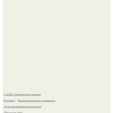
Большинство замечало, что после оргазма мужчина
часто почти сразу теряет возбуждение, тогда как
женщина может дольше сохранять возбуждение.
У юли Гаврилиной снова случился конфликт с комиком
Ильей Соболевым.
© 2026 Современная девушка
Контакты
Пользовательское соглашение
Политика конфидециальности
Обратная связь