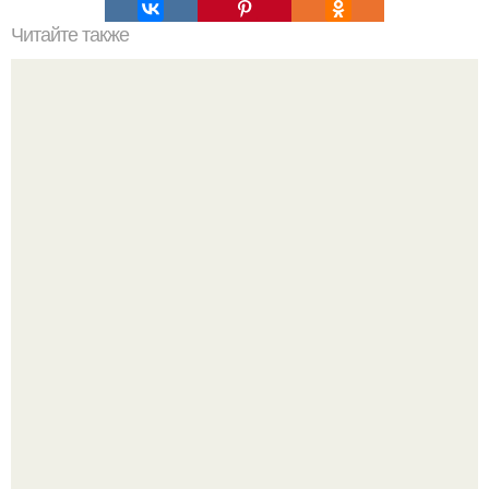
Читайте также
Супер - диета для похудения: минус 15 кг за месяц.
Блогерша после паузы снова вышла на связь и
опубликовала свежую серию кадров из спальни.