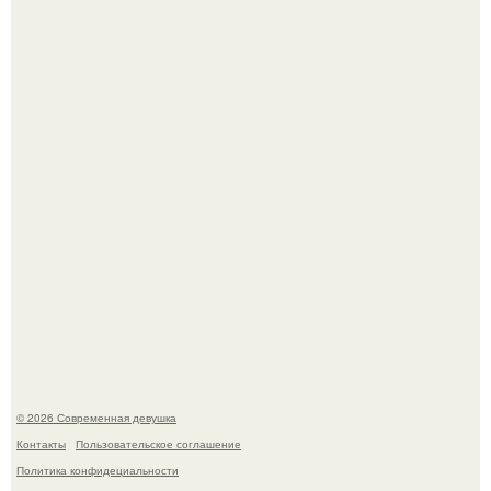
Бывшая актриса для самых взрослых амаранта Хэнк
стала сенатором в Колумбии.
Кристина асмус опубликовала пляжные фото с 12-
летней дочерью от Гарика Харламова.
© 2026 Современная девушка
Контакты
Пользовательское соглашение
Политика конфидециальности