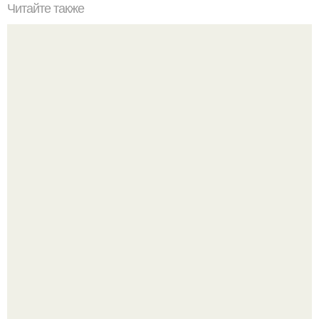
Читайте также
Пп печенье из овсяной муки. 5 рецептов полезного ПП-
печенья.
Оксана Самойлова решила разом пресечь слухи о
пластических операциях и публично прояснила