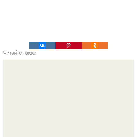
Читайте также
Как подтянуть кожу и вернуть ей упругость?