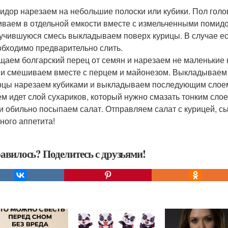
мидор нарезаем на небольшие полоски или кубики. Пол голо
ваем в отдельной емкости вместе с измельченными помид
лучившуюся смесь выкладываем поверх курицы. В случае ес
обходимо предварительно слить.
ищаем болгарский перец от семян и нарезаем не маленькие 
 и смешиваем вместе с перцем и майонезом. Выкладываем 
урцы нарезаем кубиками и выкладываем последующим слоем
тем идет слой сухариков, который нужно смазать тонким сл
 и обильно посыпаем салат. Отправляем салат с курицей, с
ного аппетита!
авилось? Поделитесь с друзьями!