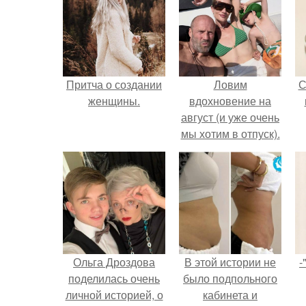
Притча о создании
Ловим
С
женщины.
вдохновение на
август (и уже очень
мы хотим в отпуск).
Ольга Дроздова
В этой истории не
-
поделилась очень
было подпольного
личной историей, о
кабинета и