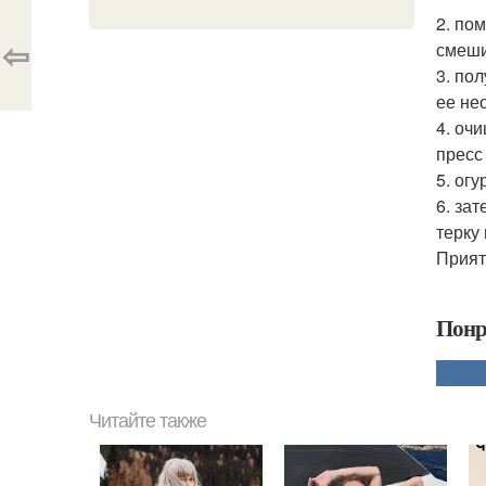
2. по
⇦
смеши
3. по
ее не
4. оч
пресс
5. ог
6. за
терку
Прият
Понр
Читайте также