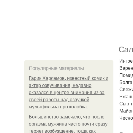
Сал
Ингре
Варена
Популярные материалы
Помид
Гарик Харламов, известный комик и
Болгар
актер озвучивания, недавно
Свежи
оказался в центре внимания из-за
Ржаны
своей работы над озвучкой
Сыр т
мультфильма про колобка.
Майоне
Большинство замечало, что после
Чеснок
оргазма мужчина часто почти сразу
теряет возбуждение, тогда как