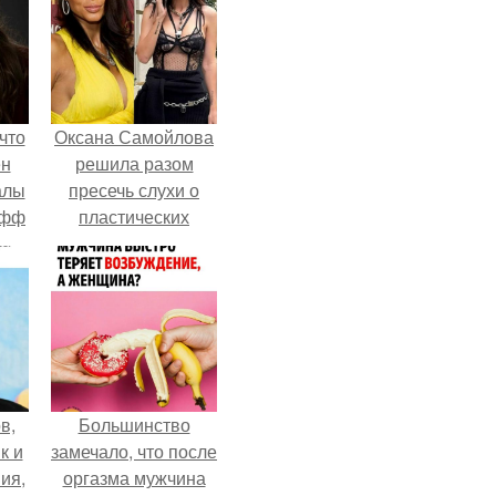
что
Оксана Самойлова
ен
решила разом
алы
пресечь слухи о
офф
пластических
операциях и
публично
прояснила
ситуацию.
в,
Большинство
к и
замечало, что после
ия,
оргазма мужчина