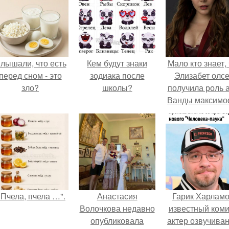
лышали, что есть
Кем будут знаки
Мало кто знает, 
перед сном - это
зодиака после
Элизабет олс
зло?
школы?
получила роль 
Ванды максим
не сразу.
"Пчела, пчела …".
Анастасия
Гарик Харламо
Волочкова недавно
известный коми
опубликовала
актер озвучиван