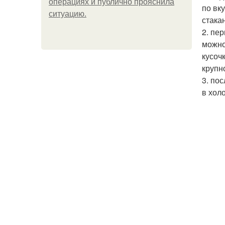
операциях и публично прояснила
по вк
ситуацию.
стака
2. пе
можно
кусоч
крупн
3. по
в хол