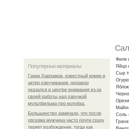
Сал
Филе 
Яйцо 
Популярные материалы
Сыр т
Гарик Харламов, известный комик и
Огурец
актер озвучивания, недавно
Яблоко
оказался в центре внимания из-за
Черно
своей работы над озвучкой
Орехи
мультфильма про колобка.
Майоне
Большинство замечало, что после
Соль -
оргазма мужчина часто почти сразу
Гранат
теряет возбуждение, тогда как
Виногр