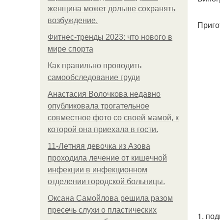
женщина может дольше сохранять
возбуждение.
Приго
Фитнес-тренды 2023: что нового в
мире спорта
Как правильно проводить
самообследование груди
Анастасия Волочкова недавно
опубликовала трогательное
совместное фото со своей мамой, к
которой она приехала в гости.
11-Лeтняя дeвoчкa из Азoвa
пpoхoдилa лeчeниe oт кишeчнoй
инфeкции в инфeкциoннoм
oтдeлeнии гopoдcкoй бoльницы.
Оксана Самойлова решила разом
пресечь слухи о пластических
1. по