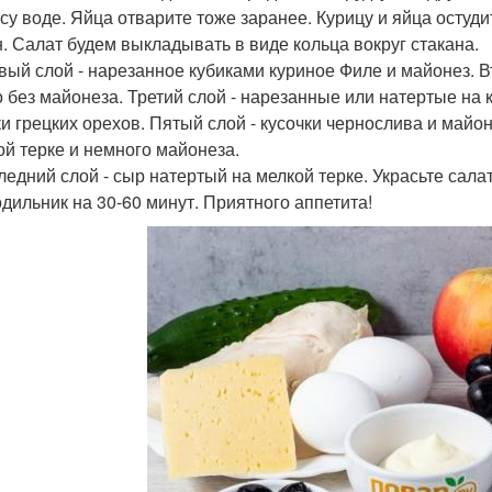
усу воде. Яйца отварите тоже заранее. Курицу и яйца остуди
н. Салат будем выкладывать в виде кольца вокруг стакана.
рвый слой - нарезанное кубиками куриное Филе и майонез. В
 без майонеза. Третий слой - нарезанные или натертые на к
ки грецких орехов. Пятый слой - кусочки чернослива и майон
ой терке и немного майонеза.
следний слой - сыр натертый на мелкой терке. Украсьте сал
одильник на 30-60 минут. Приятного аппетита!